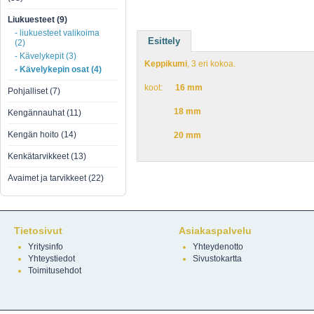
Liukuesteet (9)
- liukuesteet valikoima
Esittely
(2)
- Kävelykepit (3)
Keppikumi
, 3 eri kokoa.
- Kävelykepin osat (4)
koot:
16 mm
Pohjalliset (7)
18 mm
Kengännauhat (11)
Kengän hoito (14)
20 mm
Kenkätarvikkeet (13)
Avaimet ja tarvikkeet (22)
Tietosivut
Asiakaspalvelu
Yritysinfo
Yhteydenotto
Yhteystiedot
Sivustokartta
Toimitusehdot