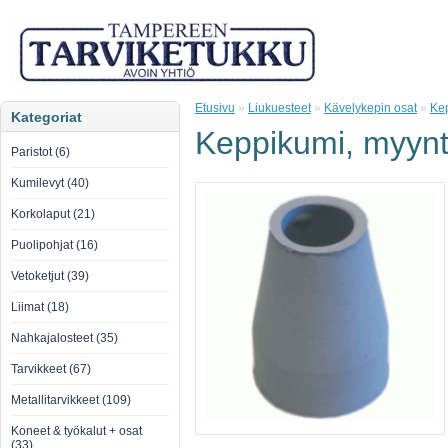
Etusivu
»
Liukuesteet
»
Kävelykepin osat
»
Kep
Kategoriat
Keppikumi, myynti
Paristot (6)
Kumilevyt (40)
Korkolaput (21)
Puolipohjat (16)
Vetoketjut (39)
Liimat (18)
Nahkajalosteet (35)
Tarvikkeet (67)
Metallitarvikkeet (109)
Koneet & työkalut + osat
(33)