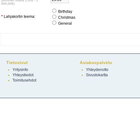
(summan oltava 1,00€ - 1
000,00€)
Birthday
*
Lahjakortin teema:
Christmas
General
Tietosivut
Asiakaspalvelu
Yritysinfo
Yhteydenotto
Yhteystiedot
Sivustokartta
Toimitusehdot