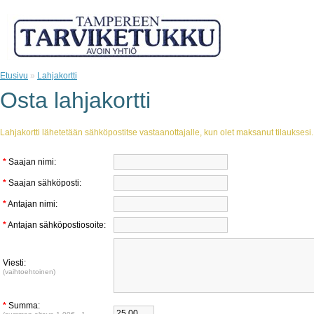
Etusivu
»
Lahjakortti
Osta lahjakortti
Lahjakortti lähetetään sähköpostitse vastaanottajalle, kun olet maksanut tilauksesi.
*
Saajan nimi:
*
Saajan sähköposti:
*
Antajan nimi:
*
Antajan sähköpostiosoite:
Viesti:
(vaihtoehtoinen)
*
Summa: