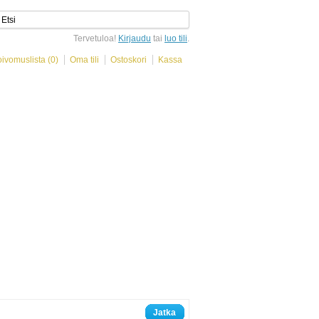
Tervetuloa!
Kirjaudu
tai
luo tili
.
oivomuslista (0)
Oma tili
Ostoskori
Kassa
Jatka