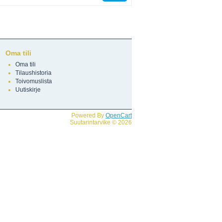
Oma tili
Oma tili
Tilaushistoria
Toivomuslista
Uutiskirje
Powered By
OpenCart
Suutarintarvike © 2026