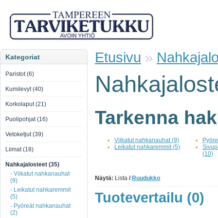
Etusivu
»
Nahkajalo
Kategoriat
Paristot (6)
Nahkajalost
Kumilevyt (40)
Korkolaput (21)
Tarkenna ha
Puolipohjat (16)
Vetoketjut (39)
Viikatut nahkanauhat (9)
Pyöre
Leikatut nahkaremmit (5)
Sivupa
Liimat (18)
(10)
Nahkajalosteet (35)
- Viikatut nahkanauhat
Näytä:
Lista
/
Ruudukko
(9)
- Leikatut nahkaremmit
Tuotevertailu (0)
(5)
- Pyöreät nahkanauhat
(2)