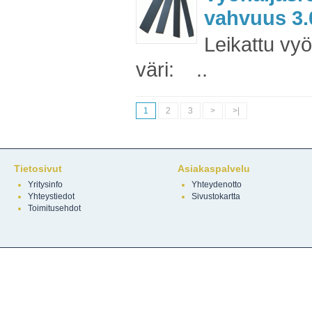
vahvuus 3.0
Leikattu vy
väri: ..
1
2
3
>
>|
Tietosivut
Asiakaspalvelu
Yritysinfo
Yhteydenotto
Yhteystiedot
Sivustokartta
Toimitusehdot