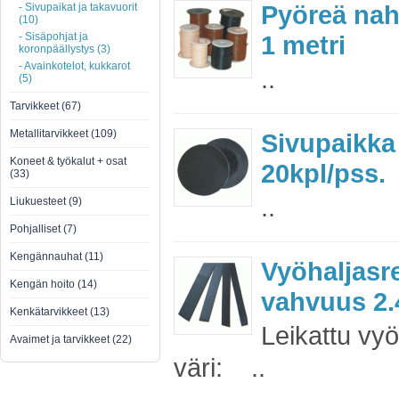
Pyöreä nah
- Sivupaikat ja takavuorit
(10)
- Sisäpohjat ja
1 metri
koronpäällystys (3)
- Avainkotelot, kukkarot
..
(5)
Tarvikkeet (67)
Metallitarvikkeet (109)
Sivupaikk
Koneet & työkalut + osat
20kpl/pss.
(33)
..
Liukuesteet (9)
Pohjalliset (7)
Kengännauhat (11)
Vyöhaljas
Kengän hoito (14)
vahvuus 2.4
Kenkätarvikkeet (13)
Leikattu vy
Avaimet ja tarvikkeet (22)
väri: ..