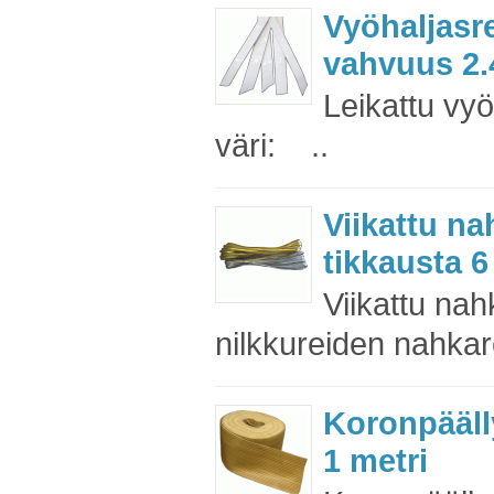
Vyöhaljas
vahvuus 2.4
Leikattu vy
väri: ..
Viikattu na
tikkausta 
Viikattu na
nilkkureiden nahkar
Koronpääll
1 metri