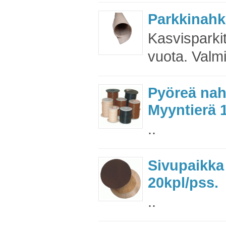
Parkkinahk
Kasvisparki
vuota. Valm
Pyöreä na
Myyntierä 1
..
Sivupaikk
20kpl/pss.
..