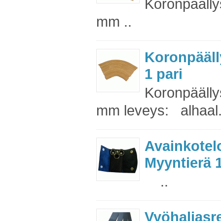
Koronpäälly
mm ..
Koronpääll
1 pari
Koronpäälly
mm leveys: alhaal.
Avainkotel
Myyntierä 1
..
Vyöhaljas