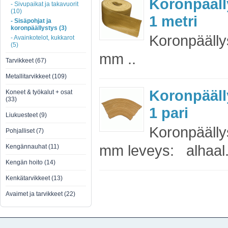
Koronpääll
- Sivupaikat ja takavuorit
(10)
1 metri
- Sisäpohjat ja
koronpäällystys (3)
Koronpäälly
- Avainkotelot, kukkarot
(5)
mm ..
Tarvikkeet (67)
Metallitarvikkeet (109)
Koronpääll
Koneet & työkalut + osat
(33)
1 pari
Liukuesteet (9)
Koronpäälly
Pohjalliset (7)
mm leveys: alhaal.
Kengännauhat (11)
Kengän hoito (14)
Kenkätarvikkeet (13)
Avaimet ja tarvikkeet (22)