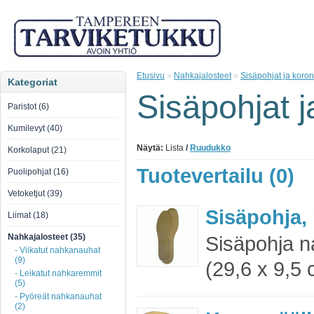
Etusivu
»
Nahkajalosteet
»
Sisäpohjat ja koron
Kategoriat
Sisäpohjat j
Paristot (6)
Kumilevyt (40)
Näytä:
Lista
/
Ruudukko
Korkolaput (21)
Tuotevertailu (0)
Puolipohjat (16)
Vetoketjut (39)
Sisäpohja, 
Liimat (18)
Nahkajalosteet (35)
Sisäpohja 
- Viikatut nahkanauhat
(9)
(29,6 x 9,5 
- Leikatut nahkaremmit
(5)
- Pyöreät nahkanauhat
(2)