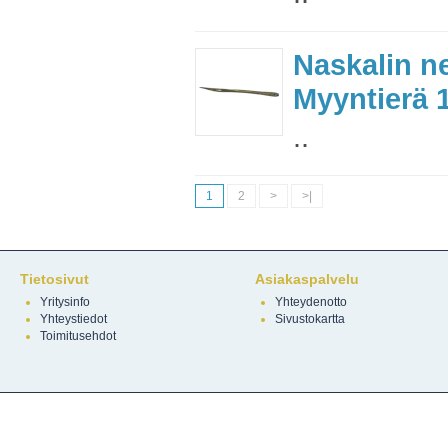
Naskalin n
Myyntierä 1
..
1
2
>
>|
Tietosivut
Asiakaspalvelu
Yritysinfo
Yhteydenotto
Yhteystiedot
Sivustokartta
Toimitusehdot