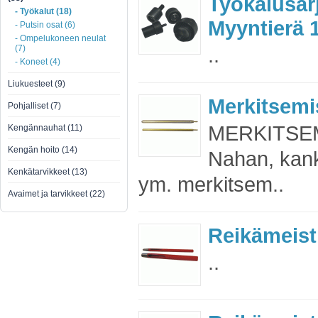
Työkalusar
- Työkalut (18)
Myyntierä 1
- Putsin osat (6)
- Ompelukoneen neulat
(7)
..
- Koneet (4)
Liukuesteet (9)
Merkitsemi
Pohjalliset (7)
MERKITSEM
Kengännauhat (11)
Kengän hoito (14)
Nahan, kank
Kenkätarvikkeet (13)
ym. merkitsem..
Avaimet ja tarvikkeet (22)
Reikämeisti
..