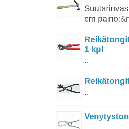
Suutarinvas
cm paino:&n
Reikätongit
1 kpl
..
Reikätongit
..
Venytystong
..