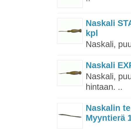
Naskali ST
kpl
Naskali, puu
Naskali EX
Naskali, puu
hintaan. ..
Naskalin t
Myyntierä 1
..