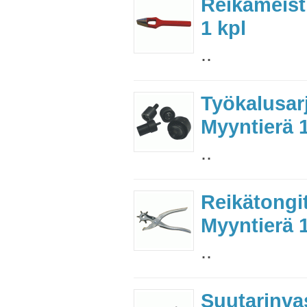
Reikämeisti
1 kpl
..
Työkalusar
Myyntierä 1
..
Reikätongi
Myyntierä 1
..
Suutarinvas