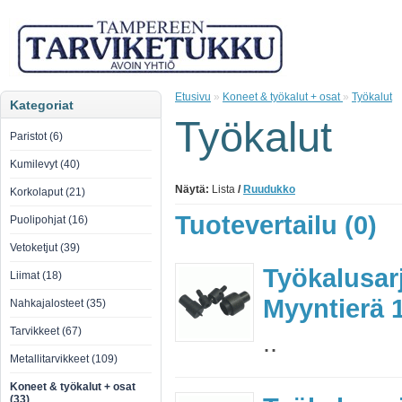
Etusivu
»
Koneet & työkalut + osat
»
Työkalut
Kategoriat
Työkalut
Paristot (6)
Kumilevyt (40)
Näytä:
Lista
/
Ruudukko
Korkolaput (21)
Tuotevertailu (0)
Puolipohjat (16)
Vetoketjut (39)
Työkalusarj
Liimat (18)
Myyntierä 1
Nahkajalosteet (35)
Tarvikkeet (67)
..
Metallitarvikkeet (109)
Koneet & työkalut + osat
(33)