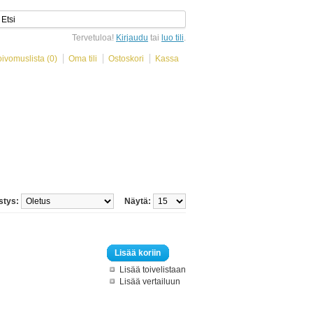
Tervetuloa!
Kirjaudu
tai
luo tili
.
oivomuslista (0)
Oma tili
Ostoskori
Kassa
stys:
Näytä:
Lisää koriin
Lisää toivelistaan
Lisää vertailuun