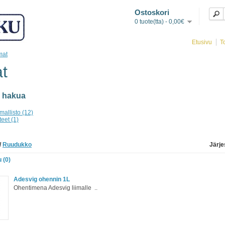
Ostoskori
0 tuote(tta) - 0,00€
Etusivu
T
mat
at
 hakua
mallisto (12)
eet (1)
/
Ruudukko
Järje
 (0)
Adesvig ohennin 1L
Ohentimena Adesvig liimalle ..