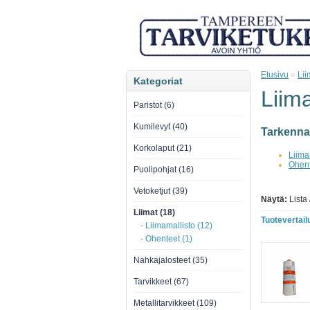
Etusivu
»
Lii
Kategoriat
Liim
Paristot (6)
Kumilevyt (40)
Tarkenna
Korkolaput (21)
Liima
Ohent
Puolipohjat (16)
Vetoketjut (39)
Näytä:
Lista
Liimat (18)
Tuotevertailu
- Liimamallisto (12)
- Ohenteet (1)
Nahkajalosteet (35)
Tarvikkeet (67)
Metallitarvikkeet (109)