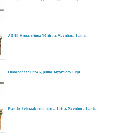
..
AD 99-E muoviliima 10 litraa. Myyntierä 1 astia
..
Liimapensseli nro 6, puuta. Myyntierä 1 kpl
..
Plastfix kylmäaktivointiliima 1 litra. Myyntierä 1 astia
..