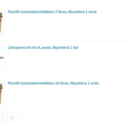
Plastfix kylmäaktivointiliima 3 litraa. Myyntierä 1 astia
..
Liimapensseli nro 8, puuta. Myyntierä 1 kpl
..
Plastfix kylmäaktivointiliima 10 litraa. Myyntierä 1 astia
..
>
>|