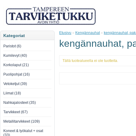
Etusivu
»
Kengännauhat
»
kengännauhat, pak
Kategoriat
kengännauhat, pa
Paristot (6)
Kumilevyt (40)
Tällä tuotealueella ei ole tuotteita.
Korkolaput (21)
Puolipohjat (16)
Vetoketjut (39)
Liimat (18)
Nahkajalosteet (35)
Tarvikkeet (67)
Metallitarvikkeet (109)
Koneet & työkalut + osat
(33)