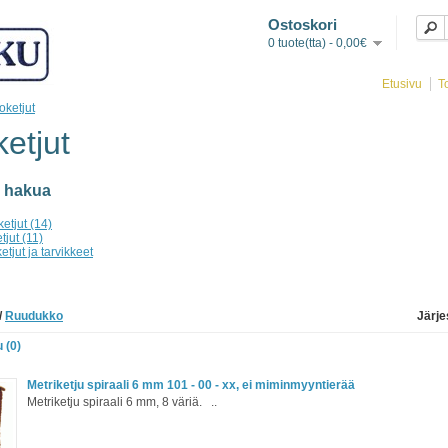
Ostoskori
0 tuote(tta) - 0,00€
Etusivu
T
oketjut
etjut
 hakua
etjut (14)
tjut (11)
etjut ja tarvikkeet
/
Ruudukko
Järje
 (0)
Metriketju spiraali 6 mm 101 - 00 - xx, ei miminmyyntierää
Metriketju spiraali 6 mm, 8 väriä. ..