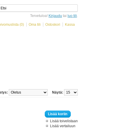
Tervetuloa!
Kirjaudu
tai
luo tili
.
oivomuslista (0)
Oma tili
Ostoskori
Kassa
stys:
Näytä:
Lisää koriin
Lisää toivelistaan
Lisää vertailuun