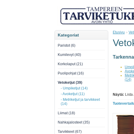
Etusivu
»
Vet
Kategoriat
Vetok
Paristot (6)
Kumilevyt (40)
Tarkenna
Korkolaput (21)
Umpik
Avoke
Puolipohjat (16)
Metrik
(14)
Vetoketjut (39)
- Umpiketjut (14)
- Avoketjut (11)
Näytä:
Lista
- Metriketjut ja tarvikkeet
Tuotevertailu
(14)
Liimat (18)
Nahkajalosteet (35)
Tarvikkeet (67)