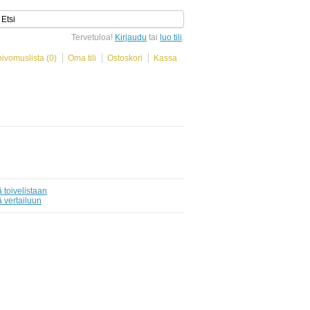
Tervetuloa!
Kirjaudu
tai
luo tili
.
oivomuslista (0)
Oma tili
Ostoskori
Kassa
 toivelistaan
ä vertailuun