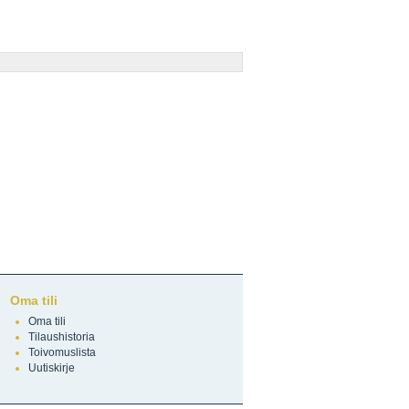
Oma tili
Oma tili
Tilaushistoria
Toivomuslista
Uutiskirje