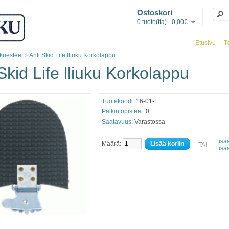
Ostoskori
0 tuote(tta) - 0,00€
Etusivu
T
kuesteet
»
Anti Skid Life lliuku Korkolappu
Skid Life lliuku Korkolappu
Tuotekoodi:
16-01-L
Palkintopisteet:
0
Saatavuus:
Varastossa
Lisää
Määrä:
Lisää koriin
- TAI -
Lisä