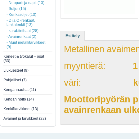
- Nepparit ja napit (13)
- Soljet (15)
- Kenkäsoljet (13)
- D ja O -renkaat,
lankalenkit (13)
- karabiinihaat (28)
Esittely
- Avainrenkaat (2)
- Muut metallitarvikkeet
Metallinen avaime
(9)
Koneet & työkalut + osat
(33)
myyntierä:
1
Liukuesteet (9)
väri:
k
Pohjalliset (7)
Kengännauhat (11)
Moottoripyörän 
Kengän hoito (14)
avainrenkaan ulk
Kenkätarvikkeet (13)
Avaimet ja tarvikkeet (22)