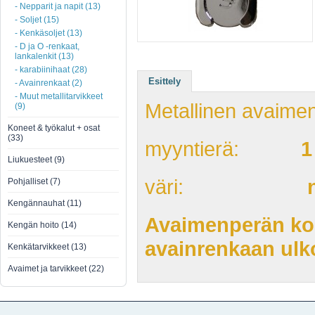
- Nepparit ja napit (13)
- Soljet (15)
- Kenkäsoljet (13)
- D ja O -renkaat,
lankalenkit (13)
- karabiinihaat (28)
Esittely
- Avainrenkaat (2)
- Muut metallitarvikkeet
Metallinen avaime
(9)
Koneet & työkalut + osat
(33)
myyntierä:
1
Liukuesteet (9)
väri:
Pohjalliset (7)
Kengännauhat (11)
Avaimenperän ko
Kengän hoito (14)
avainrenkaan ulk
Kenkätarvikkeet (13)
Avaimet ja tarvikkeet (22)