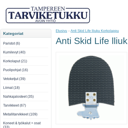
Etusivu
»
Anti Skid Life lliuku Korkolappu
Kategoriat
Anti Skid Life lli
Paristot (6)
Kumilevyt (40)
Korkolaput (21)
Puolipohjat (16)
Vetoketjut (39)
Liimat (18)
Nahkajalosteet (35)
Tarvikkeet (67)
Metallitarvikkeet (109)
Koneet & työkalut + osat
(33)